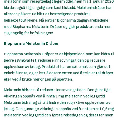
melatonin som reseptbelagt legemiddel, men fra 1. januar 2020
ble det også tilgjengelig som kosttilskudd. Melatonindråper har
allerede på kort tid blitt et bestselgende produkt i
helsekostbutikkene. Nå entrer Biopharma dagligvarekjedene
med Biopharma Melatonin Dråper og gjør produktet enda mer
tilgjengelig for befolkningen!
Biopharma Melatonin Dråper
Biopharma Melatonin Dråper er et hjelpemiddel som kan bidra til
bedre søvnkvalitet, redusere innsovningstiden og redusere
opplevelsen av jetlag. Produktet har en søt smak som gjør det
enkelt å innta, og er lett å dosere enten ved å telle antall dråper
eller ved å bruke merkingen på pipetten.
Melatonin bidrar til å redusere innsovningstiden. Den gunstige
virkningen oppnås ved å innta 1 mg melatonin ved leggetid.
Melatonin bidrar også til å lindre den subjektive opplevelsen av
jetlag. Den gunstige virkningen oppnås ved å innta minst 0,5 mg
melatonin ved leggetid den første reisedagen og deretter noen