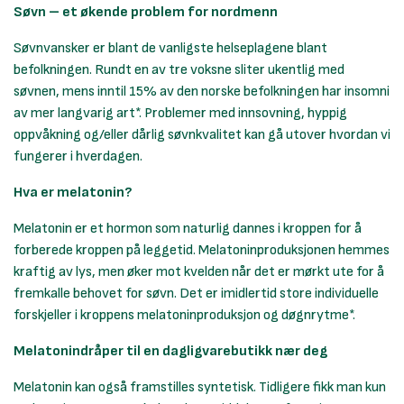
Søvn – et økende problem for nordmenn
Søvnvansker er blant de vanligste helseplagene blant
befolkningen. Rundt en av tre voksne sliter ukentlig med
søvnen, mens inntil 15% av den norske befolkningen har insomni
av mer langvarig art*. Problemer med innsovning, hyppig
oppvåkning og/eller dårlig søvnkvalitet kan gå utover hvordan vi
fungerer i hverdagen.
Hva er melatonin?
Melatonin er et hormon som naturlig dannes i kroppen for å
forberede kroppen på leggetid. Melatoninproduksjonen hemmes
kraftig av lys, men øker mot kvelden når det er mørkt ute for å
fremkalle behovet for søvn. Det er imidlertid store individuelle
forskjeller i kroppens melatoninproduksjon og døgnrytme*.
Melatonindråper til en dagligvarebutikk nær deg
Melatonin kan også framstilles syntetisk. Tidligere fikk man kun